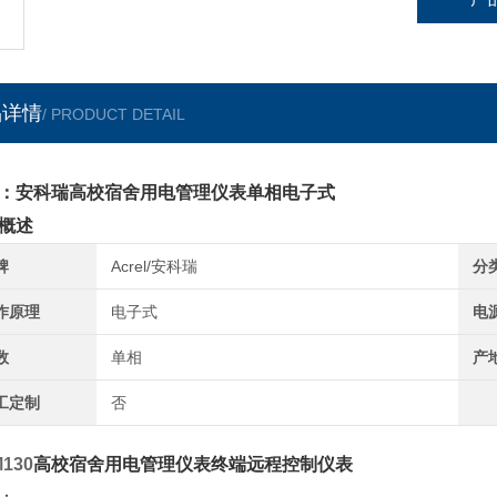
品详情
/ PRODUCT DETAIL
：安科瑞高校宿舍用电管理仪表单相电子式
概述
牌
Acrel/安科瑞
分
作原理
电子式
电
数
单相
产
工定制
否
130
高校宿舍用电管理仪表终端远程控制仪表