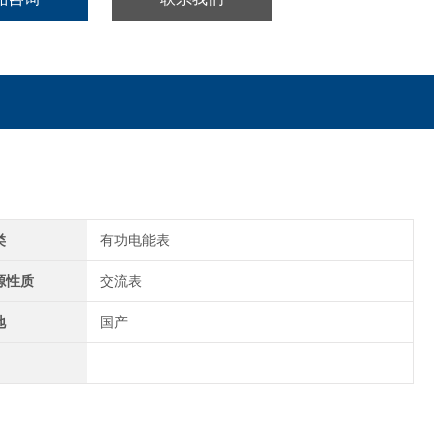
类
有功电能表
源性质
交流表
地
国产