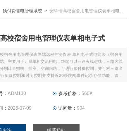
>
预付费售电管理系统
>
安科瑞高校宿舍用电管理仪表单相电子式
高校宿舍用电管理仪表单相电子式
校宿舍用电管理仪表终端远程控制仪表 单相电子式电能表（宿舍用
端）主要用于计量单相交流用电，终端可以一路火线进线，三路火线
分别计量照明、插座、空调回路，可进行预付费控制，并可对三路出
行负载控制和时间控制并支持近30条跳闸事件记录存储功能，管理
485和红外通讯，可方便地实现远程抄表、远程充值、远程控制等功
号：
ADM130
参考价格：
560¥
间：
2026-07-09
访问量：
904
品咨询
联系我们