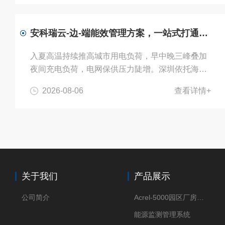
向，既能解决传统充电站的电网压力、成本高等痛
点，也面临投资、安全、运维、协同等现实瓶颈。
1光伏储能一体化充电站的优缺点分析国家充电设
安科瑞云-边-端能效管理方案，一站式打通园区虚拟电厂全链路
施三年倍增行动、新型储能与充电设施协同发展等
政策密集落地，明确鼓励光储充一体化建设，并通
入夏高温持续推高城市用电负荷，早中晚三峰叠加
过建设补贴、指标折算、并网简化、运营奖励等多
夜间充电负荷，电网保供压力陡增。深圳依托海量
重红利引导行业升级，其带来的好处非常明显。...
工业园区、商业楼宇分布式资源，建成规模化虚拟
2026-08-06
查看详情+
电厂调度体系，将分散光伏、储能设备统一管控，
为全国园区能源聚合运营提供成熟范本。安科瑞云-
边-端全链路能效管理方案，w美匹配园区虚拟电厂
建设需求，助力工厂、产业园盘活分布式资源，实
现降本、增收、减碳三重价值。一、深圳虚拟电厂
落地实践：510万千瓦可调资源，光储统一调度成
核心入夏深圳负荷峰值较往年提前一个多月，工业
关于我们
产品展示
产能、数字经济、新能源汽车充电多重...
公司简介
Acrel-5000园区厂房能源监测管理系统
能源监测管理系统