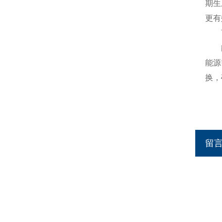
期生
更有
7.
能够
能源
换，
留