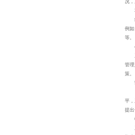
况，
3.
结合
例如
等。
4.
系统
管理
策。
5.
当系
平，
提出
6.
系统