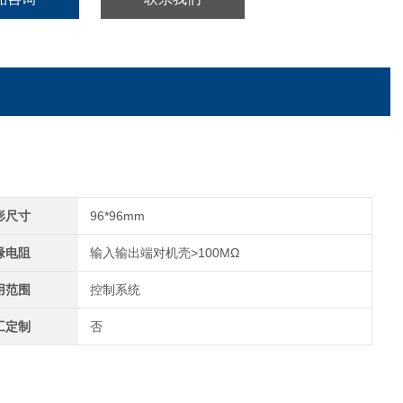
形尺寸
96*96mm
缘电阻
输入输出端对机壳>100MΩ
用范围
控制系统
工定制
否