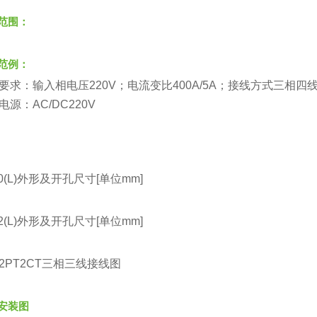
范围：
范例：
要求：输入相电压220V；电流变比400A/5A；接线方式三相四线
电源：AC/DC220V
80(L)外形及开孔尺寸[单位mm]
42(L)外形及开孔尺寸[单位mm]
2PT2CT三相三线接线图
安装图