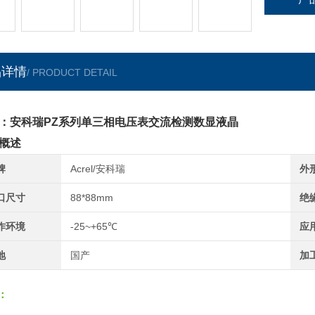
品详情
/ PRODUCT DETAIL
：安科瑞PZ系列单三相电压表交流检测数显液晶
概述
牌
Acrel/安科瑞
外
口尺寸
88*88mm
绝
作环境
-25~+65℃
应
地
国产
加
：