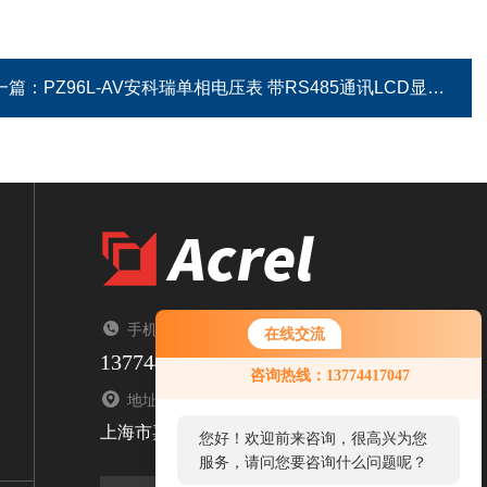
一篇：
PZ96L-AV安科瑞单相电压表 带RS485通讯LCD显示
手机：TEL
在线交流
13774417047
您好！欢迎前来咨询，很高兴为您
咨询热线：13774417047
服务，请问您要咨询什么问题呢？
地址：ADDRESS
上海市嘉定区育绿路253号
您好，看您停留很久了，是否找到
了需求产品，您可以直接在线与我