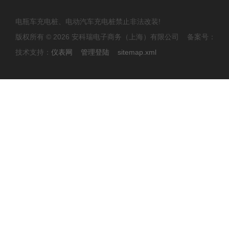
电瓶车充电桩、电动汽车充电桩禁止非法改装!
版权所有 © 2026 安科瑞电子商务（上海）有限公司 备案号：
技术支持：
仪表网
管理登陆
sitemap.xml