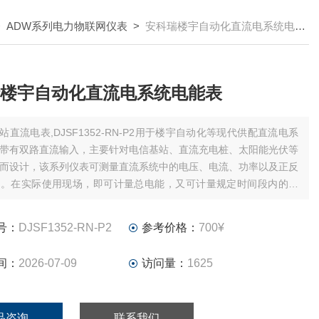
>
ADW系列电力物联网仪表
>
安科瑞楼宇自动化直流电系统电能表
楼宇自动化直流电系统电能表
站直流电表,DJSF1352-RN-P2用于楼宇自动化等现代供配直流电系
带有双路直流输入，主要针对电信基站、直流充电桩、太阳能光伏等
而设计，该系列仪表可测量直流系统中的电压、电流、功率以及正反
等。在实际使用现场，即可计量总电能，又可计量规定时间段内的电
的结果既可用于本地显示，又能与工控设备、计算机连接，组成测控
号：
DJSF1352-RN-P2
参考价格：
700¥
间：
2026-07-09
访问量：
1625
品咨询
联系我们