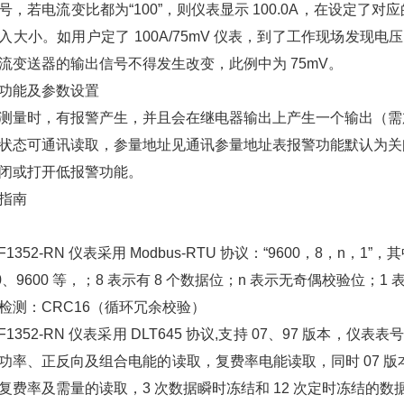
号，若电流变比都为“100”，则仪表显示 100.0A，在设定
入大小。如用户定了 100A/75mV 仪表，到了工作现场发现电压变送
流变送器的输出信号不得发生改变，此例中为 75mV。
功能及参数设置
测量时，有报警产生，并且会在继电器输出上产生一个输出（需加
状态可通讯读取，参量地址见通讯参量地址表报警功能默认为关
闭或打开低报警功能。
指南
述
SF1352-RN 仪表采用 Modbus-RTU 协议：“9600，8，n，1
00、9600 等，；8 表示有 8 个数据位；n 表示无奇偶校验位；1 
检测：CRC16（循环冗余校验）
SF1352-RN 仪表采用 DLT645 协议,支持 07、97 版本
功率、正反向及组合电能的读取，复费率电能读取，同时 07 版本
复费率及需量的读取，3 次数据瞬时冻结和 12 次定时冻结的数