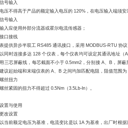
信号输入
电压不得高于产品的额定输入电压的 120%，在电压输入端须安装
信号输入
输入应使用外部分流器或霍尔电流传感器；
接口接线
表提供异步半双工 RS485 通讯接口，采用 MODBUS-RT
以同时连接多达 128 个仪表，每个仪表均可设定其通讯地址（A
用三芯屏蔽线，每芯截面不小于 0.5mm2，分别接 A、B，
建议起始端和末端仪表的 A、B 之间均加匹配电阻，阻值范围为 2
螺丝扭力
螺丝紧固的扭力不得超过 0.5Nm（3.5Lb-In）。
设置与使用
更改设置
以当前额定电压为基准，电流变比是以 1A 为基准，出厂时根