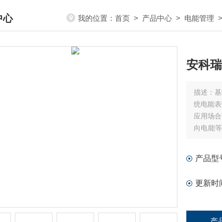
中心
我的位置：
首页
>
产品中心
>
电能管理
DUCTS CENTER
安科瑞
描述：
基
统电能表
应用场合
向电能
能。检测
系统。
产品型
更新时
产