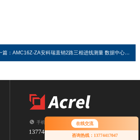
一篇：
AMC16Z-ZA安科瑞直销2路三相进线测量 数据中心列头柜
手机：TEL
在线交流
13774417047
您好！欢迎前来咨询，很高兴为您
咨询热线：13774417047
服务，请问您要咨询什么问题呢？