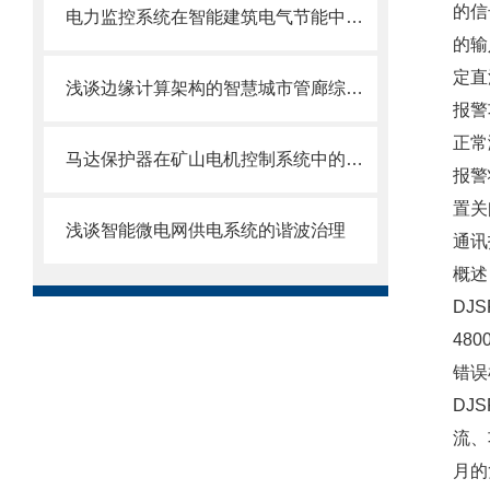
的信
电力监控系统在智能建筑电气节能中的应用
的输
定直
浅谈边缘计算架构的智慧城市管廊综合监控方案设计
报警
正常
马达保护器在矿山电机控制系统中的选型与应用
报警
置关
浅谈智能微电网供电系统的谐波治理
通讯
概
DJ
48
错误
DJ
流、
月的