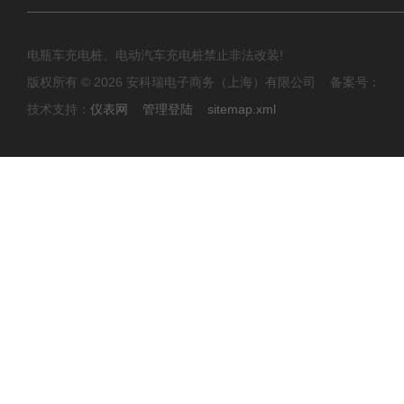
电瓶车充电桩、电动汽车充电桩禁止非法改装!
版权所有 © 2026 安科瑞电子商务（上海）有限公司 备案号：
技术支持：
仪表网
管理登陆
sitemap.xml