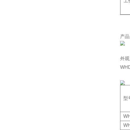
工
产品
外观
WH
型
WH
WH