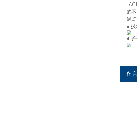
AC
的不
缘监
● 
4.
留