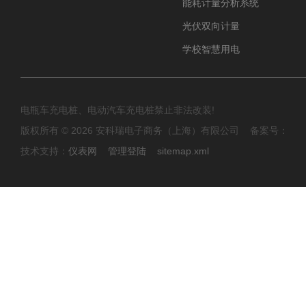
能耗计量分析系统
光伏双向计量
学校智慧用电
电瓶车充电桩、电动汽车充电桩禁止非法改装!
版权所有 © 2026 安科瑞电子商务（上海）有限公司 备案号：
技术支持：
仪表网
管理登陆
sitemap.xml