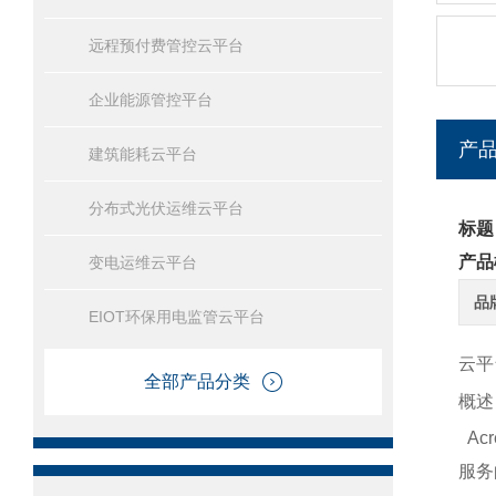
远程预付费管控云平台
企业能源管控平台
产
建筑能耗云平台
分布式光伏运维云平台
标题
产品
变电运维云平台
品
EIOT环保用电监管云平台
云平
全部产品分类
概述
Acr
服务