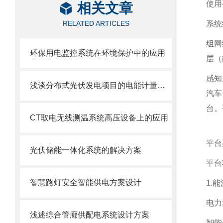
使用
相关文章
RELATED ARTICLES
系统
组网
环保用电监控系统在环境保护中的应用
层（
感知
浅谈分布式光伏发电项目的电能计量及影响研究
汽车
台。
CT取电无线测温系统高压设备上的应用
平台
光伏储能一体化系统的解决方案
平台
智慧路灯安全智能供电方案设计
1.
电力
浅述综合管廊供配电系统设计方案
智能