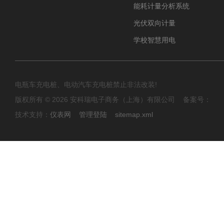
能耗计量分析系统
光伏双向计量
学校智慧用电
电瓶车充电桩、电动汽车充电桩禁止非法改装!
版权所有 © 2026 安科瑞电子商务（上海）有限公司 备案号：
技术支持：
仪表网
管理登陆
sitemap.xml