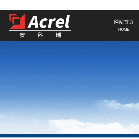
网站首页
HOME