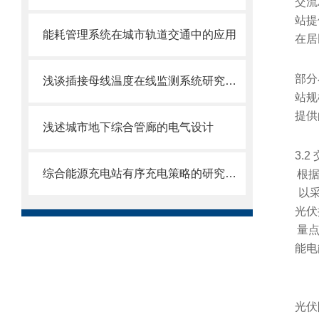
交流
站提
能耗管理系统在城市轨道交通中的应用
在居
部分
浅谈插接母线温度在线监测系统研究与应用
站规
提供
浅述城市地下综合管廊的电气设计
3.2
综合能源充电站有序充电策略的研究与设计
根据
以
光伏
量点
能电
光伏