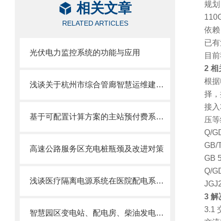
规划
相关文章
11
RELATED ARTICLES
依赖
已有
光伏电力监控系统的功能与应用
目前
2 
根据
浅谈关于杭州市综合管廊智慧运维建设方案的探讨
择，
接入
基于可配置计算方案的主站预付费系统的设计及应用
压等
Q/
GB
高速公路服务区充电桩瓶颈及改进对策
GB
Q/
浅谈医疗隔离电源系统在医院配电系统应用分析
JG
3 
3.1
智慧园区变电站、配电房、柴油发电机电力监控系统解决方案