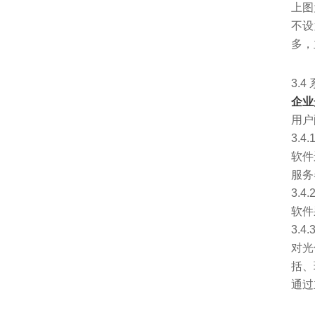
上图
不设
多，
3.
企业
用户
3.4.
软件
服务
3.
软件
3.
对光
括、
通过