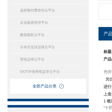
远程预付费管控云平台
企业能源管控平台
产
建筑能耗云平台
分布式光伏运维云平台
标题
产品
变电运维云平台
EIOT环保用电监管云平台
光伏
光
全部产品分类
进行
上查
1 概
“十