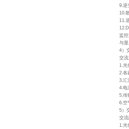
9.
10
11
12
监控
与显
4）
交流
1.
2.
3.
4.
5.
6.
5）
交流
1.