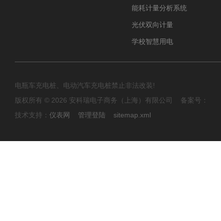
能耗计量分析系统
光伏双向计量
学校智慧用电
电瓶车充电桩、电动汽车充电桩禁止非法改装!
版权所有 © 2026 安科瑞电子商务（上海）有限公司 备案号：
技术支持：
仪表网
管理登陆
sitemap.xml