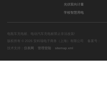
光伏双向计量
学校智慧用电
电瓶车充电桩、电动汽车充电桩禁止非法改装!
版权所有 © 2026 安科瑞电子商务（上海）有限公司 备案号：
技术支持：
仪表网
管理登陆
sitemap.xml