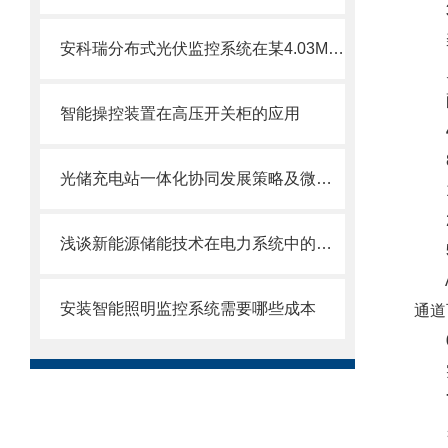
装
安科瑞分布式光伏监控系统在某4.03MW分布式光伏10KV并网系统的应用
灵
配
智能操控装置在高压开关柜的应用
8路
光储充电站一体化协同发展策略及微电网能量系统设计研究
16
2个
浅谈新能源储能技术在电力系统中的应用与发展
AM
安装智能照明监控系统需要哪些成本
通道
实时
采用