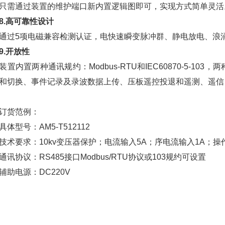
只需通过装置的维护端口新内置逻辑图即可，实现方式简单灵活
8.高可靠性设计
5项电磁兼容检测认证，电快速瞬变脉冲群、静电放电、浪涌
9.开放性
内置两种通讯规约：Modbus-RTU和IEC60870-5-1
和切换、事件记录及录波数据上传、压板遥控投退和遥测、遥信
货范例：
型号：AM5-T512112
要求：10kv变压器保护；电流输入5A；序电流输入1A；操作
协议：RS485接口Modbus/RTU协议或103规约可设置
电源：DC220V