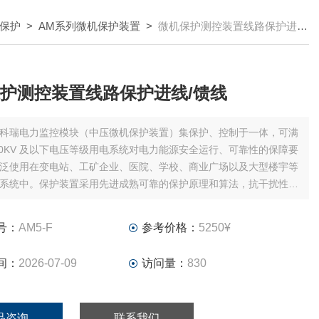
保护
>
AM系列微机保护装置
>
微机保护测控装置线路保护进线/馈线
护测控装置线路保护进线/馈线
科瑞电力监控模块（中压微机保护装置）集保护、控制于一体，可满
20KV 及以下电压等级用电系统对电力能源安全运行、可靠性的保障要
泛使用在变电站、工矿企业、医院、学校、商业广场以及大型楼宇等
系统中。保护装置采用先进成熟可靠的保护原理和算法，抗干扰性能
性高，保护实现方式灵活，通讯采用冗余设计。装置具备 8 路开关
 5 路继电器输出
号：
AM5-F
参考价格：
5250¥
间：
2026-07-09
访问量：
830
品咨询
联系我们