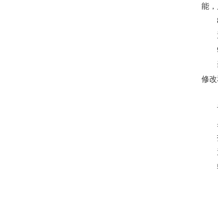
能，
通过
装置
修改
订
具体
技术
通讯
辅助