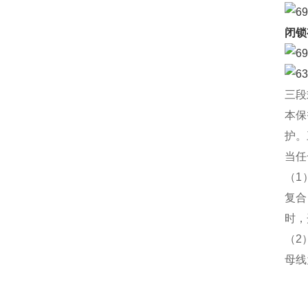
闭锁
三段
本保
护。
当任
（
1
复合
时，
（
2
母线