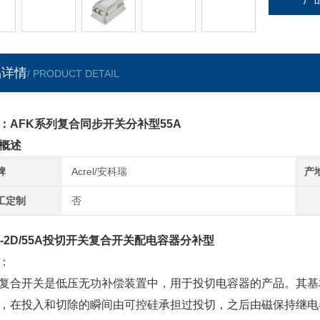
品详情
/ PRODUCT DETAIL
：AFK系列复合同步开关分补型55A
概述
牌
Acrel/安科瑞
产
工定制
否
K-2D/55A投切开关复合开关配电容器分补型
：
复合开关是低压无功补偿装置中，用于投切电容器的产品。其基
，在投入和切除的瞬间由可控硅承担过投切，之后由磁保持继电