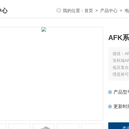
中心
我的位置：
首页
>
产品中心
>
电
DUCTS CENTER
AFK
描述：
A
安科瑞A
低压复合
理是将可
由可控硅
涌流的点
产品型
更新时
产