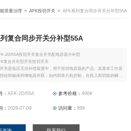
能质量治理
>
AFK投切开关
>
AFK系列复合同步开关分补型55A
系列复合同步开关分补型55A
FK-2D/55A投切开关复合开关配电容器分补型
FK复合共补型开关投切开关
开关是低压无功补偿装置中，用于投切电容器的产品。其基本工作原
控硅和磁保持继电器并联，由内部单片机控制，在投入和切除的瞬间
承担过投切，之后由磁保持继电器接通运行。复合开关既有过投切无
，又有交流接触器运行功耗低的特点。
号：
AFK-2D/55A
参考价格：
490¥
间：
2026-07-09
访问量：
899
品咨询
联系我们