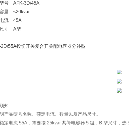
型号：AFK-3D/45A
容量：≤20kvar
电流：45A
尺寸：A型
K-2D/55A投切开关复合开关配电容器分补型
须知
明产品型号名称、额定电流、数量以及产品尺寸。
额定电流
55A
，需要接
25kvar
共补电容器
5
组，
B
型尺寸，选