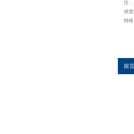
注：
供货
特殊
留