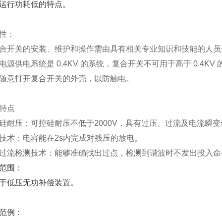
运行功耗低的特点。
性：
合开关的安装、维护和操作需由具有相关专业知识和技能的人员
电源供电系统是
0.4KV
的系统，复合开关不可用于高于
0.4KV
随意打开复合开关的外壳，以防触电。
特点
硅耐压：可控硅耐压不低于
2000V
，具有过压、过流及电流瞬变
技术：电容能在
2s
内完成对残压的放电。
过流检测技术：能够准确找出过点，检测到谐波时不发出投入命
范围：
于低压无功补偿装置。
范例：