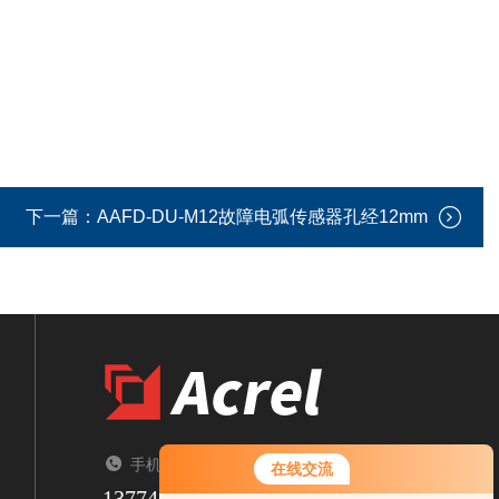
下一篇：
AAFD-DU-M12故障电弧传感器孔经12mm
手机：TEL
在线交流
13774417047
您好！欢迎前来咨询，很高兴为您