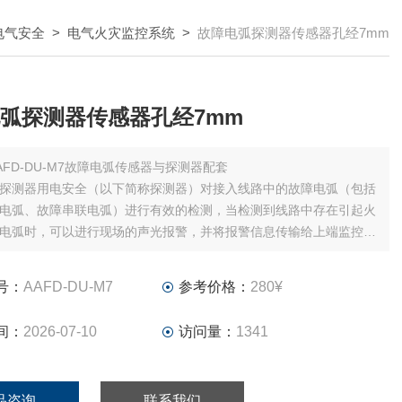
电气安全
>
电气火灾监控系统
>
故障电弧探测器传感器孔经7mm
弧探测器传感器孔经7mm
AFD-DU-M7故障电弧传感器与探测器配套
探测器用电安全（以下简称探测器）对接入线路中的故障电弧（包括
电弧、故障串联电弧）进行有效的检测，当检测到线路中存在引起火
电弧时，可以进行现场的声光报警，并将报警信息传输给上端监控设
现预警火灾发生的目的。
号：
AAFD-DU-M7
参考价格：
280¥
间：
2026-07-10
访问量：
1341
品咨询
联系我们