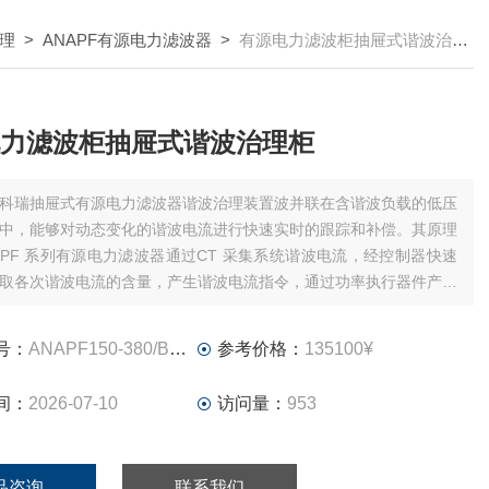
理
>
ANAPF有源电力滤波器
>
有源电力滤波柜抽屉式谐波治理柜
力滤波柜抽屉式谐波治理柜
科瑞抽屉式有源电力滤波器谐波治理装置波并联在含谐波负载的低压
中，能够对动态变化的谐波电流进行快速实时的跟踪和补偿。其原理
APF 系列有源电力滤波器通过CT 采集系统谐波电流，经控制器快速
取各次谐波电流的含量，产生谐波电流指令，通过功率执行器件产生
流幅值相等方向相反的补偿电流
号：
ANAPF150-380/B（C)
参考价格：
135100¥
间：
2026-07-10
访问量：
953
品咨询
联系我们