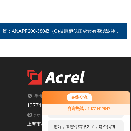
一篇：
ANAPF200-380/B（C)抽屉柜低压成套有源滤波装置谐波治理柜
手机：TEL
在线交流
13774417047
您好！欢迎前来咨询，很高兴为您
咨询热线：13774417047
服务，请问您要咨询什么问题呢？
地址：ADDRESS
上海市嘉定区育绿路253号
您好，看您停留很久了，是否找到