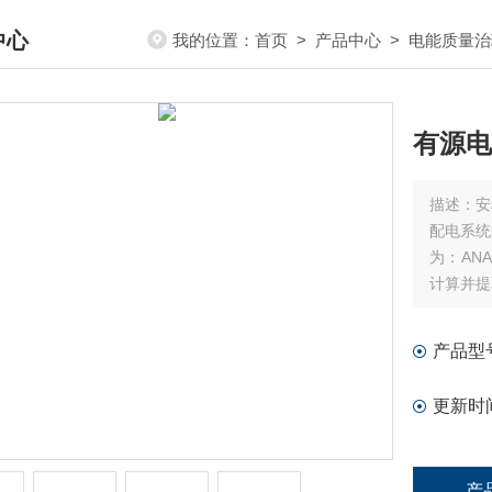
中心
我的位置：
首页
>
产品中心
>
电能质量治
DUCTS CENTER
有源电
描述：
安
配电系统
为：AN
计算并提
与谐波电
产品型
更新时
产