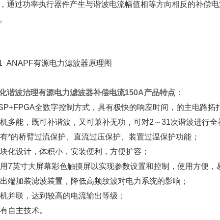
，通过功率执行器件产生与谐波电流幅值相等方向相反的补偿电
。
-1 ANAPF有源电力滤波器原理图
化谐波治理有源电力滤波器补偿电流150A
产品特点：
DSP+FPGA全数字控制方式，具有极快的响应时间，的主电路
一机多能，既可补谐波，又可兼补无功，可对2～31次谐波进行
具有*的桥臂过流保护、直流过压保护、装置过温保护功能；
模块化设计，体积小，安装便利，方便扩容；
采用7英寸大屏幕彩色触摸屏以实现参数设置和控制，使用方便，
输出端加装滤波装置，降低高频纹波对电力系统的影响；
多机并联，达到较高的电流输出等级；
拥有自主技术。