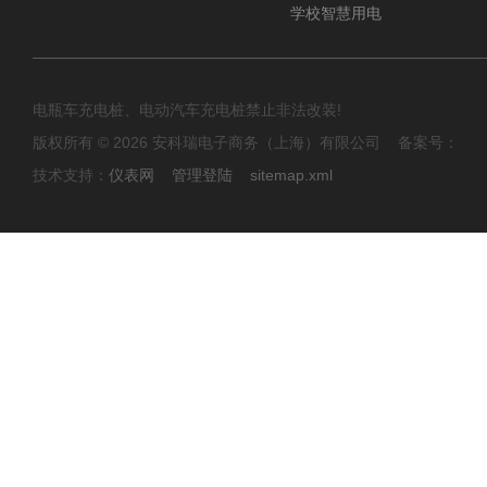
学校智慧用电
电瓶车充电桩、电动汽车充电桩禁止非法改装!
版权所有 © 2026 安科瑞电子商务（上海）有限公司 备案号：
技术支持：
仪表网
管理登陆
sitemap.xml