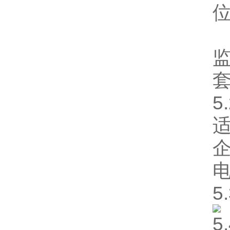
5
5
5