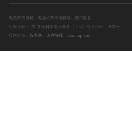
电瓶车充电桩、电动汽车充电桩禁止非法改装!
版权所有 © 2026 安科瑞电子商务（上海）有限公司 备案号：
技术支持：
仪表网
管理登陆
sitemap.xml