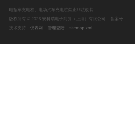
电瓶车充电桩、电动汽车充电桩禁止非法改装!
版权所有 © 2026 安科瑞电子商务（上海）有限公司 备案号：
技术支持：
仪表网
管理登陆
sitemap.xml