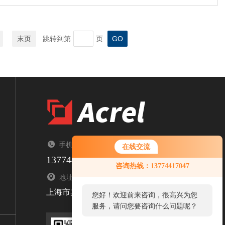
末页
跳转到第
页
手机：TEL
在线交流
13774417047
您好！欢迎前来咨询，很高兴为您
咨询热线：13774417047
服务，请问您要咨询什么问题呢？
地址：ADDRESS
上海市嘉定区育绿路253号
您好，看您停留很久了，是否找到
了需求产品，您可以直接在线与我
联系！