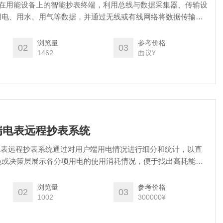
装在用能设备上的智能抄表终端，利用总线与数据采集器、传输设
用电、用水、用气等数据，并通过无线或有线网络将数据传输到
可以通过控制平台实时查看各个用户的用能情况，并进行数据分
浏览量
参考价格
02
03
1462
面议¥
 安科瑞电表远程抄表系统
瑞电表远程抄表系统通过对用户端用电情况进行细分和统计，以直
员或决策层展示各分项用电的使用消耗情况，便于找出高耗能点
效节约电能，为用户进一步节能改造或设备升级提供准确的数据
浏览量
参考价格
02
03
1002
300000¥