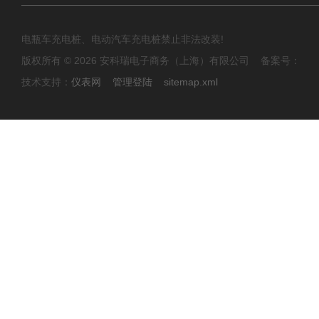
电瓶车充电桩、电动汽车充电桩禁止非法改装!
版权所有 © 2026 安科瑞电子商务（上海）有限公司 备案号：
技术支持：
仪表网
管理登陆
sitemap.xml