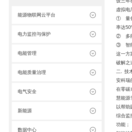
设三年
虚拟电
能源物联网云平台
① 量
率达50
电力监控与保护
② 多
③ 智
电能管理
这一方
破解之
二. 技
电能质量治理
安科瑞
在零碳
电气安全
慧能源
以帮助
新能源
综合监
功能；
数据中心