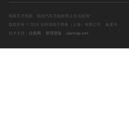
电瓶车充电桩、电动汽车充电桩禁止非法改装!
版权所有 © 2026 安科瑞电子商务（上海）有限公司 备案号：
技术支持：
仪表网
管理登陆
sitemap.xml