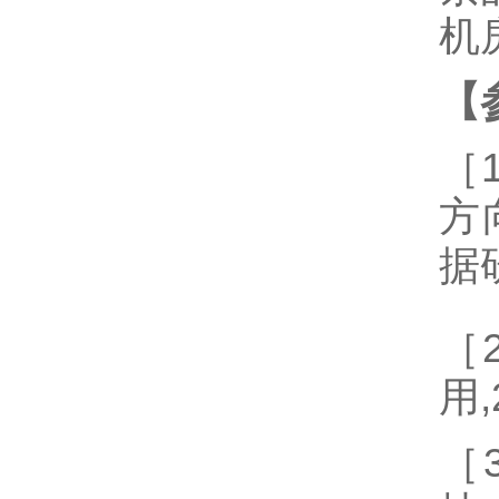
机
【
［
方
据
［
用,2
［