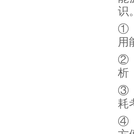
识
①
用
②
析
③
耗
④