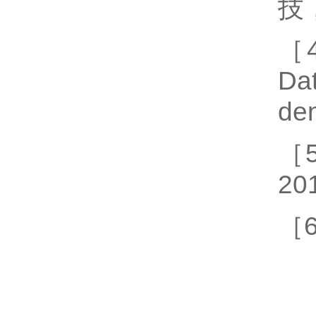
技，
［4
Dat
de
［
20
［