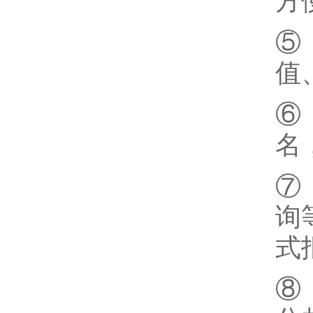
方
⑤
值
⑥
名
⑦
询
式
⑧