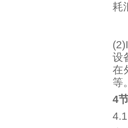
耗
(
设
在
等
4
4.