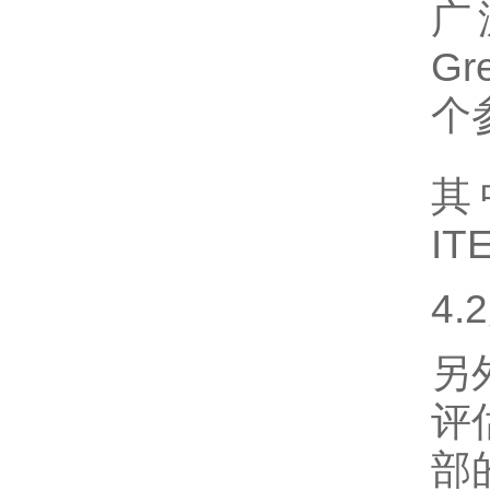
广
Gr
个
其
IT
4
另
评
部