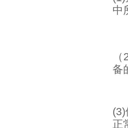
中
（
备
(
正