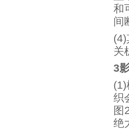
和
间
(
关
3
(
织
图
绝