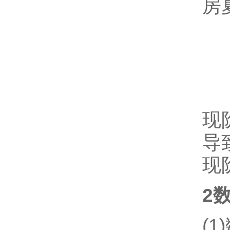
房
现
导
现
2
(