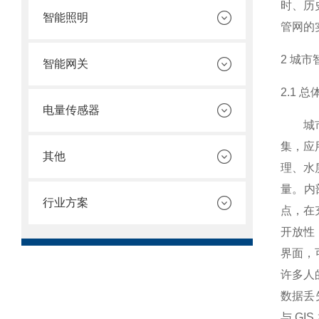
时、历
智能照明
管网的
2 城
智能网关
2.1 
电量传感器
城市智
集，应
其他
理、水
量。内
行业方案
点，在
开放性
界面，
许多人
数据丢
与 G