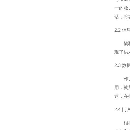
一的收
话，将
2.2 
物联网
现了供
2.3 数
作为城
用，就
速，在
2.4 门
根据目