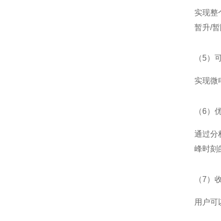
实现整
暂升/
（5）
实现微
（6）
通过分
峰时刻
（7）
用户可