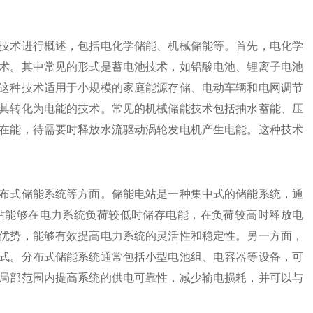
技术进行概述，包括电化学储能、机械储能等。首先，电化学
术。其中常见的形式是蓄电池技术，如铅酸电池、锂离子电池
这种技术适用于小规模的家庭能源存储、电动车辆和电网调节
其转化为电能的技术。常见的机械储能技术包括抽水蓄能、压
在能，待需要时释放水流驱动涡轮发电机产生电能。这种技术
布式储能系统等方面。储能电站是一种集中式的储能系统，通
站能够在电力系统负荷较低时储存电能，在负荷较高时释放电
优势，能够有效提高电力系统的灵活性和稳定性。另一方面，
式。分布式储能系统通常包括小型电池组、电容器等设备，可
局部范围内提高系统的供电可靠性，减少输电损耗，并可以与