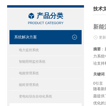
技术
产品分类
/ TEC
PRODUCT CATEGORY
新能
系统解决方案
更新
摘要
：
电力监控系统
力系统
智能照明监控系统
论支持
电能管理系统
关键词
0引言
能耗管理系统
随着新
题提供
变电站综合自动化系统
优化的