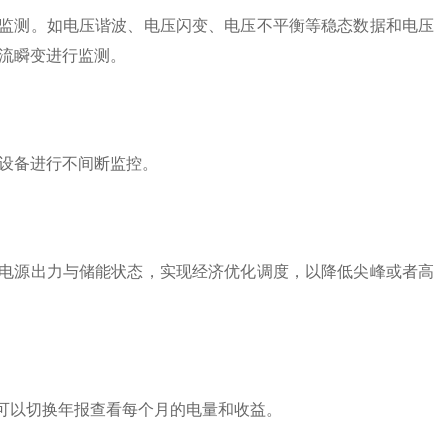
监测。如电压谐波、电压闪变、电压不平衡等稳态数据和电压
电流瞬变进行监测。
与设备进行不间断监控。
电源出力与储能状态，实现经济优化调度，以降低尖峰或者高
可以切换年报查看每个月的电量和收益。