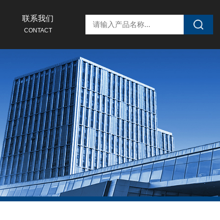
联系我们
CONTACT