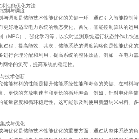
技术性能优化方法
能控制与调度
制与调度是储能技术性能优化的关键一环。通过引入智能控制算
而更好地适应电力系统的动态变化。首先，智能控制算法的运用
制（MPC）、强化学习等，以实时监测系统运行状态并作出快
电过程，提高能效。其次，储能系统的调度策略也是性能优化的
备进行合理分配和利用，提高系统的整体效益。例如，在电力需
力网络的负荷，提高系统的稳定性。
料与技术创新
究储能材料的性能是提升储能系统性能和寿命的关键。在材料与
度、更快的充放电速率和更长的循环寿命。例如，针对电化学储
的能量密度和循环稳定性。这可能涉及到使用新型纳米材料、多
统集成与优化
成与优化是储能技术性能优化的重要方面，通过从整体系统的角