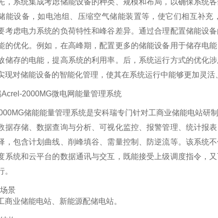
先，系统集成考虑储能设备的种类、规模和布局，以确保系统各
储能设备，如电池组、压缩空气储能装置等，使它们相互补充
要考虑电力系统的负荷特性和峰谷差异。通过合理配置储能设备
能的优化。例如，在高峰期，配置更多的储能设备用于储存电能
放储存的电能，提高系统的利用率。后，系统运行方式的优化涉
实现对储能设备的智能化管理，使其在系统运行中能够更加灵活
Acrel-2000MG微电网能量管理系统
el-2000MG储能能量管理系统是安科瑞专门针对工商业储能电
数据存储、数据查询与分析、可视化监控、报警管理、统计报表
择，包含计划曲线、削峰填谷、需量控制、防逆流等。该系统不
度系统和云平台的数据通讯与交互，既能接受上级调度指令，又
行。
用场景
工商业储能电站、新能源配储电站。