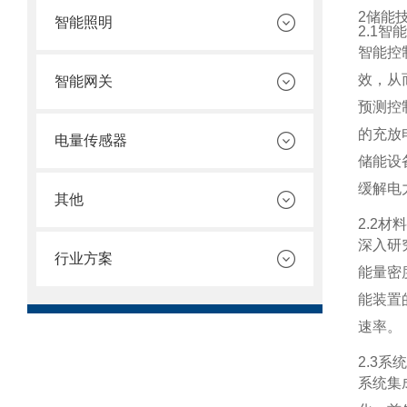
2储能
智能照明
2.1智
智能控
效，从
智能网关
预测控
的充放
电量传感器
储能设
缓解电
其他
2.2材
深入研
行业方案
能量密
能装置
速率。
2.3系
系统集