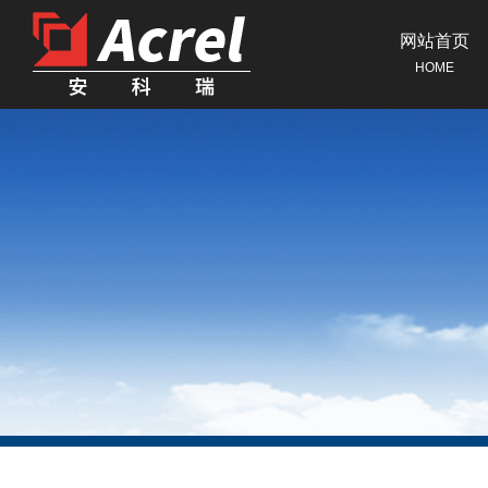
网站首页
HOME