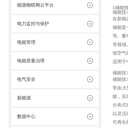
能源物联网云平台
1储能
储能技
在新能
电力监控与保护
储能是
等。蓄
电能管理
等领域
缩空气
电能质量治理
适用于
储能技
电气安全
储能技
常由大
能，实
新能源
分布式
以灵活
数据中心
可再生