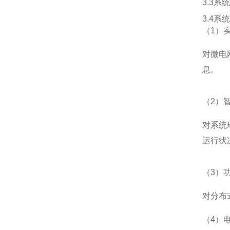
3.3系
3.4系
（1）
对微电
息。
（2）
对系统
运行状
（3）
对分布
（4）