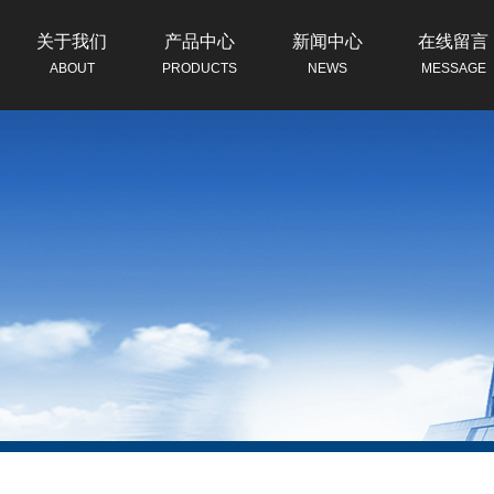
关于我们
产品中心
新闻中心
在线留言
ABOUT
PRODUCTS
NEWS
MESSAGE