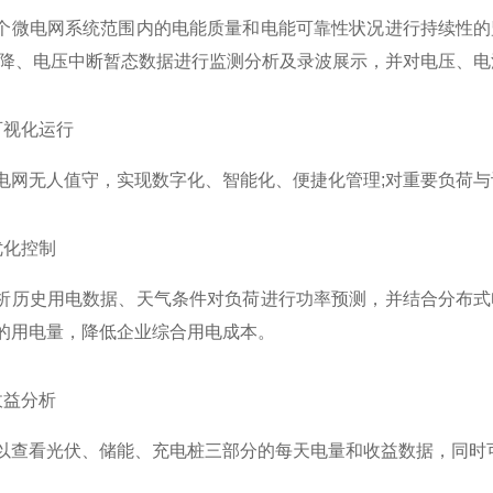
个微电网系统范围内的电能质量和电能可靠性状况进行持续性的
暂降、电压中断暂态数据进行监测分析及录波展示，并对电压、
可视化运行
电网无人值守，实现数字化、智能化、便捷化管理;对重要负荷
优化控制
析历史用电数据、天气条件对负荷进行功率预测，并结合分布式
的用电量，降低企业综合用电成本。
收益分析
以查看光伏、储能、充电桩三部分的每天电量和收益数据，同时