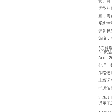
化。首
类型的
置，需
系统性
设备释
策略，
3安科瑞
3.1概述
Acr
处理、
策略选
上级调
经济运
3.2应
适用于