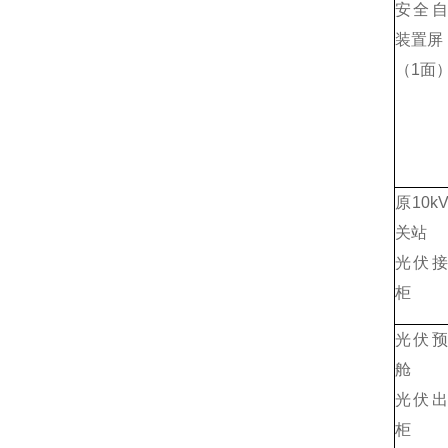
安全
装置屏
（1面
原10k
关站
光伏
柜
光伏
舱
光伏
柜