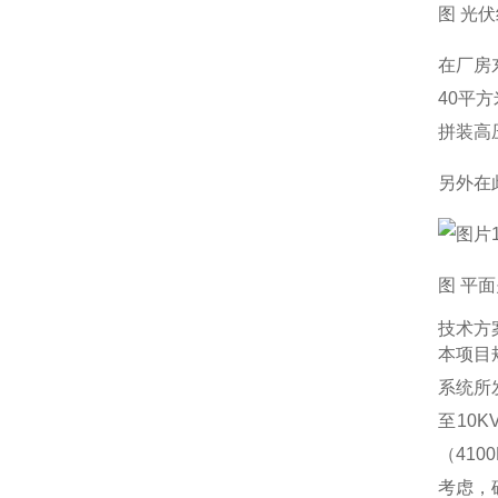
图 光
在厂房
40平
拼装高
另外在
图 平
技术方
本项目
系统所
至10
（41
考虑，