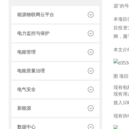
源"的
能源物联网云平台
本项目
目投资
电力监控与保护
网，属
本文介
电能管理
电能质量治理
图 项
现有电
电气安全
现有用户
接入10
新能源
现有供
数据中心