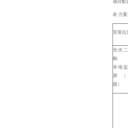
项目配
表 方
安装位
光伏
舱
本地
屏（
面）