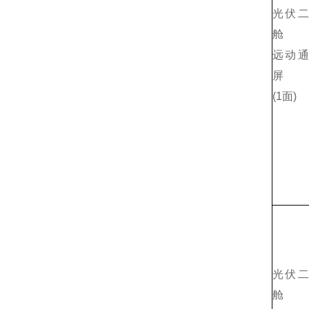
光伏
舱
远动
屏
(1面)
光伏
舱