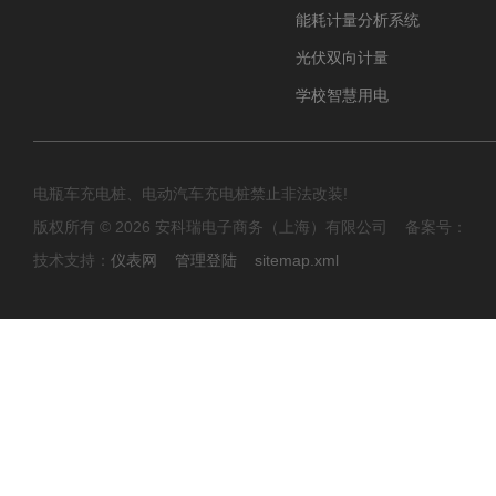
能耗计量分析系统
光伏双向计量
学校智慧用电
电瓶车充电桩、电动汽车充电桩禁止非法改装!
版权所有 © 2026 安科瑞电子商务（上海）有限公司 备案号：
技术支持：
仪表网
管理登陆
sitemap.xml