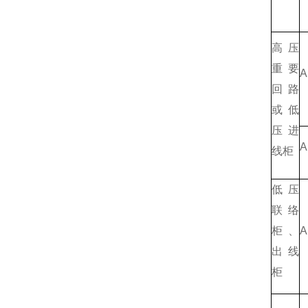
高压
重要
A
回路
或低
压进
A
线柜
低压
联络
柜、
A
出线
柜