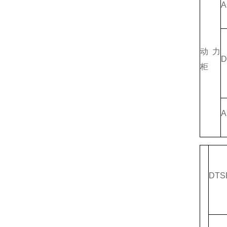
A
动力
D
柜
A
DTS