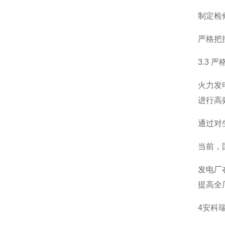
制定检
严格把
3.3
火力发
进行高
通过对
当前，
发电厂
提高全
4安科