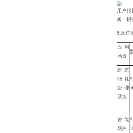
用户报
析，报
5.系
应用
场景
建筑
能耗
A
管理
5
系统
智能
A
网关
1