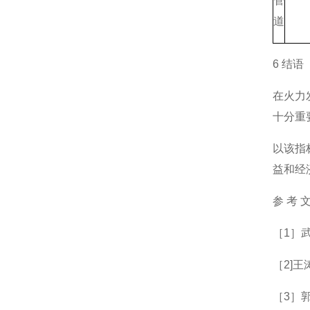
管
道
6 结语
在火力
十分重
以该指
益和经
参 考 
［1］
［2]王
［3］