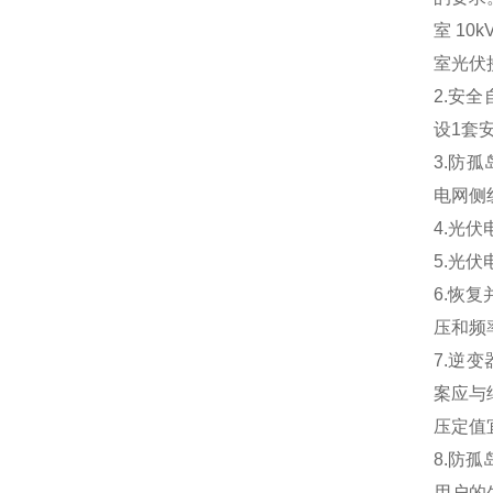
室 1
室光伏
2.安全
设1套
3.防
电网侧
4.光
5.光
6.恢
压和频
7.逆
案应与
压定值
8.防
用户的