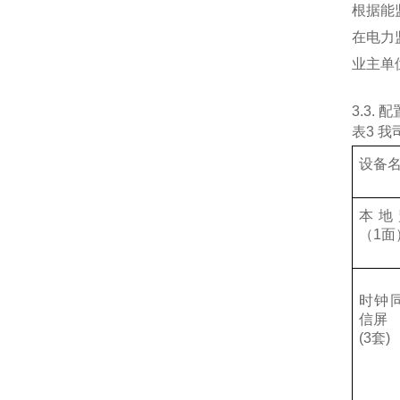
根据能
在电力
业主单
3.3.
表3 
设备
本地
（1面
时钟
信屏
(3套)