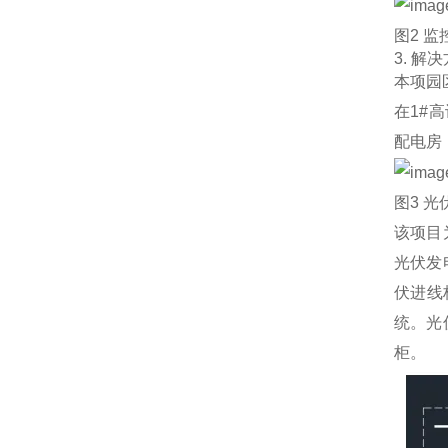
图2 
3. 解
本项园区
在1#高
配电房
图3 
该项目
光伏发
伏进线
统。光
柜。