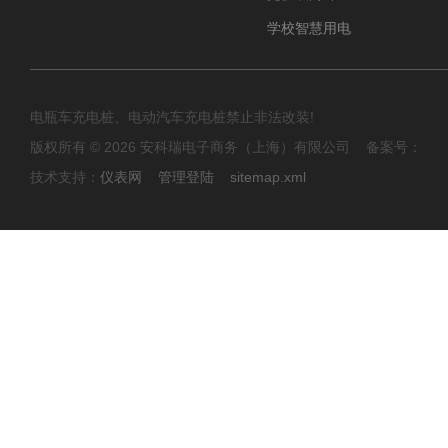
学校智慧用电
电瓶车充电桩、电动汽车充电桩禁止非法改装!
版权所有 © 2026 安科瑞电子商务（上海）有限公司 备案号：
技术支持：
仪表网
管理登陆
sitemap.xml