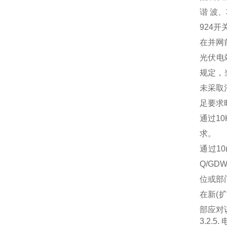
谐 波
924
在并网
光伏电
规定，
未采取
足要求
通过1
求。
通过1
Q/G
位或部
在新(
部应对
3.2.