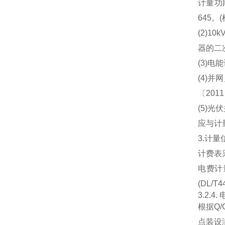
计量功
645
(2)
器的二
(3)
(4)
〔201
(5)
应与计
3.计
计费表
电费计
(DL
3.2.
根据Q
点装设