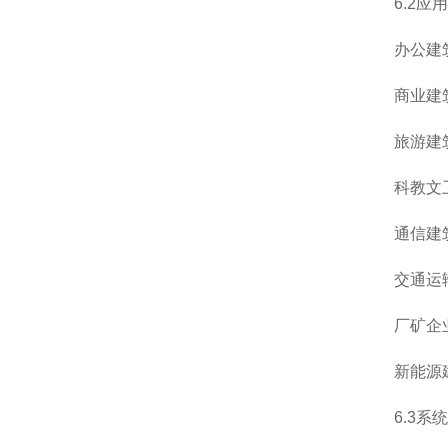
6.2应
办公建
商业建
旅游建
科教文
通信建
交通运
厂矿企
新能源
6.3系