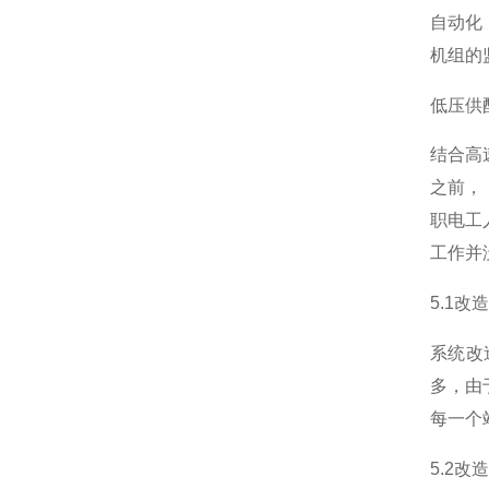
自动化
机组的
低压供
结合高
之前，
职电工
工作并
5.1
系统改
多，由
每一个
5.2