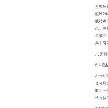
系统改
值班2
他站点
态，并
量减少
集中有
六 安
6.1概述
Acr
套分层
能于一
站方位