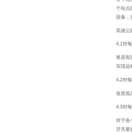
个站点
设备，
高速公
4.1
将原有
实现远
4.2
改造低
4.3
对于各
开关量