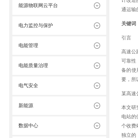
计改造
能源物联网云平台
通运输
关键词
电力监控与保护
引言
电能管理
高速公
可靠性
电能质量治理
备的使
要，所
电气安全
某高速
新能源
本文研
电站的
数据中心
个收费
独立的