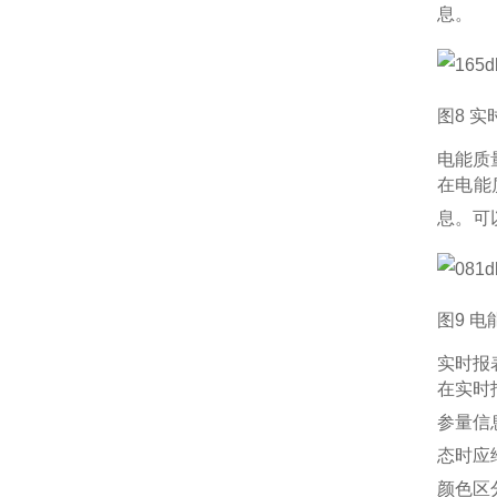
息。
图8 
电能质
在电能
息。可
图9 
实时报
在实时
参量信
态时应
颜色区