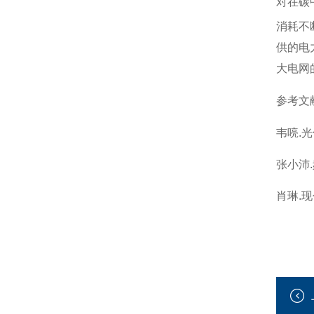
对在碳
消耗不
供的电
大电网
参考文
韦喨.光
张小沛.
肖琳.现