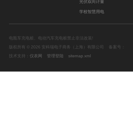
光伏双向计量
学校智慧用电
电瓶车充电桩、电动汽车充电桩禁止非法改装!
版权所有 © 2026 安科瑞电子商务（上海）有限公司 备案号：
技术支持：
仪表网
管理登陆
sitemap.xml