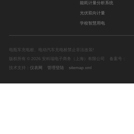
能耗计量分析系统
光伏双向计量
学校智慧用电
电瓶车充电桩、电动汽车充电桩禁止非法改装!
版权所有 © 2026 安科瑞电子商务（上海）有限公司 备案号：
技术支持：
仪表网
管理登陆
sitemap.xml