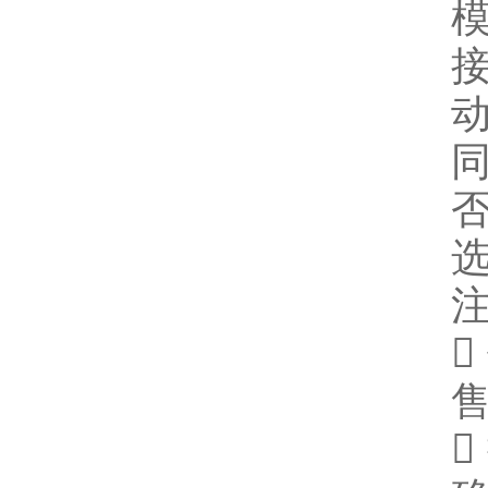
动
选

