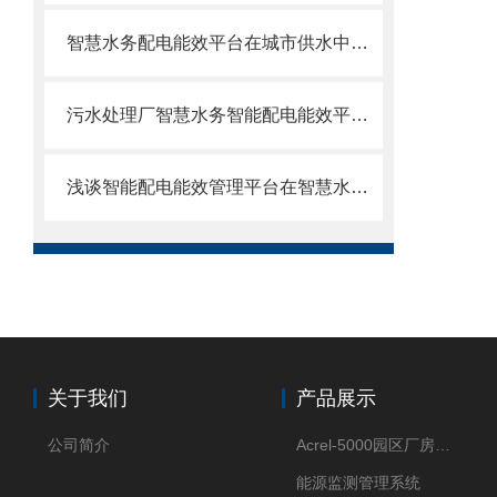
智慧水务配电能效平台在城市供水中的运用
污水处理厂智慧水务智能配电能效平台的设计及应用
浅谈智能配电能效管理平台在智慧水务中的应用前景
关于我们
产品展示
公司简介
Acrel-5000园区厂房能源监测管理系统
能源监测管理系统