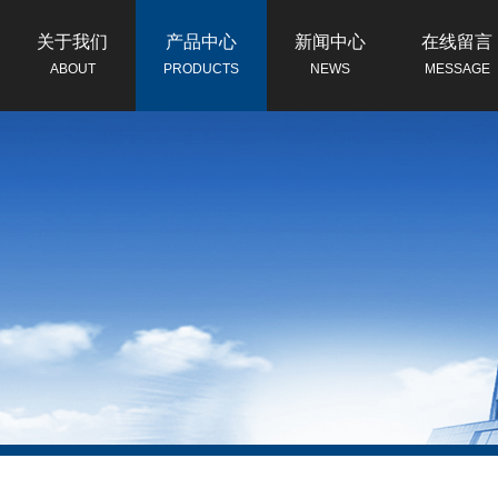
关于我们
产品中心
新闻中心
在线留言
ABOUT
PRODUCTS
NEWS
MESSAGE